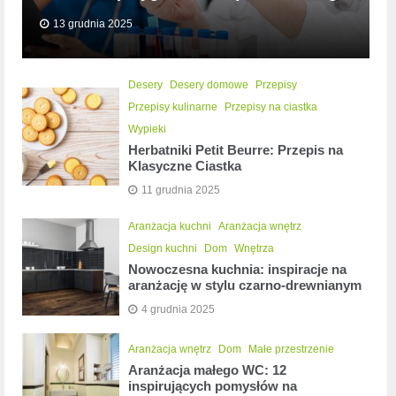
13 grudnia 2025
Desery
Desery domowe
Przepisy
Przepisy kulinarne
Przepisy na ciastka
Wypieki
Herbatniki Petit Beurre: Przepis na
Klasyczne Ciastka
11 grudnia 2025
Aranżacja kuchni
Aranżacja wnętrz
Design kuchni
Dom
Wnętrza
Nowoczesna kuchnia: inspiracje na
aranżację w stylu czarno-drewnianym
4 grudnia 2025
Aranżacja wnętrz
Dom
Małe przestrzenie
Aranżacja małego WC: 12
inspirujących pomysłów na