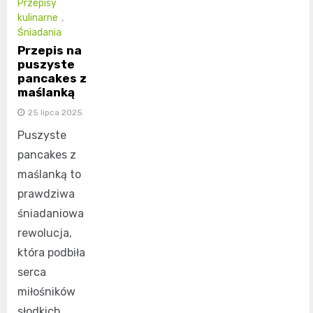
Przepisy
kulinarne
,
Śniadania
Przepis na
puszyste
pancakes z
maślanką
25 lipca 2025
Puszyste
pancakes z
maślanką to
prawdziwa
śniadaniowa
rewolucja,
która podbiła
serca
miłośników
słodkich