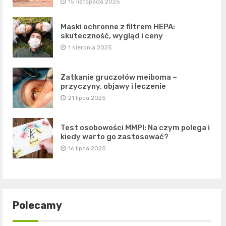
15 listopada 2025
Maski ochronne z filtrem HEPA:
skuteczność, wygląd i ceny
1 sierpnia 2025
Zatkanie gruczołów meiboma –
przyczyny, objawy i leczenie
21 lipca 2025
Test osobowości MMPI: Na czym polega i
kiedy warto go zastosować?
16 lipca 2025
Polecamy