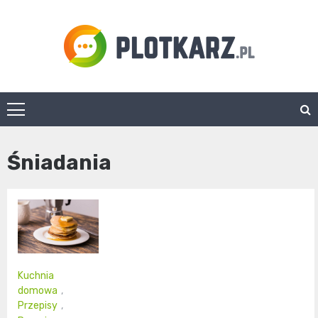
Skip
to
content
Plotkarz.pl
Śniadania
Kuchnia
domowa
,
Przepisy
,