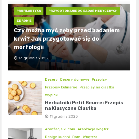
PROFILAKTYKA
PRZYGOTOWANIE DO BADAŃ MEDYCZNYCH
ZDROWIE
Czy można myć zęby przed badaniem
krwi? Jak przygotować się do
morfologii
13 grudnia 2025
Desery
Desery domowe
Przepisy
Przepisy kulinarne
Przepisy na ciastka
Wypieki
Herbatniki Petit Beurre: Przepis
na Klasyczne Ciastka
11 grudnia 2025
Aranżacja kuchni
Aranżacja wnętrz
Design kuchni
Dom
Wnętrza