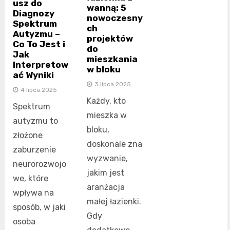
usz do
wanną: 5
Diagnozy
nowoczesny
Spektrum
ch
Autyzmu –
projektów
Co To Jest i
do
Jak
mieszkania
Interpretow
w bloku
ać Wyniki
3 lipca 2025
4 lipca 2025
Każdy, kto
Spektrum
mieszka w
autyzmu to
bloku,
złożone
doskonale zna
zaburzenie
wyzwanie,
neurorozwojo
jakim jest
we, które
aranżacja
wpływa na
małej łazienki.
sposób, w jaki
Gdy
osoba