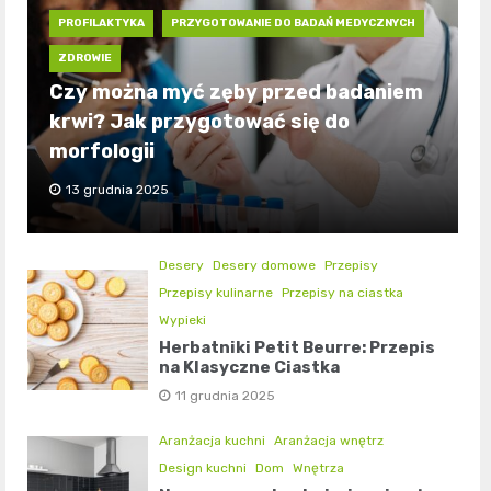
PROFILAKTYKA
PRZYGOTOWANIE DO BADAŃ MEDYCZNYCH
ZDROWIE
Czy można myć zęby przed badaniem
krwi? Jak przygotować się do
morfologii
13 grudnia 2025
Desery
Desery domowe
Przepisy
Przepisy kulinarne
Przepisy na ciastka
Wypieki
Herbatniki Petit Beurre: Przepis
na Klasyczne Ciastka
11 grudnia 2025
Aranżacja kuchni
Aranżacja wnętrz
Design kuchni
Dom
Wnętrza