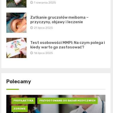
1 sierpnia 2025
Zatkanie gruczołów meiboma –
przyczyny, objawy i leczenie
21 lipca 2025
Test osobowości MMPI: Na czym polega i
kiedy warto go zastosować?
16 lipca 2025
Polecamy
PROFILAKTYKA
PRZYGOTOWANIE DO BADAŃ MEDYCZNYCH
ZDROWIE