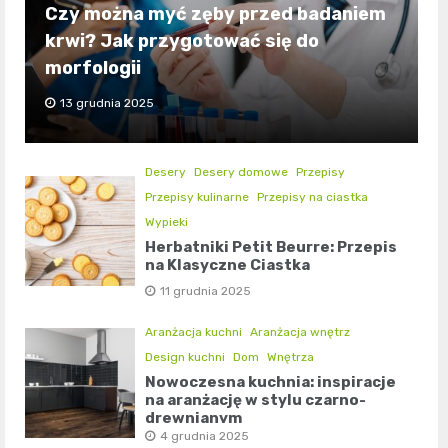
Czy można myć zęby przed badaniem
krwi? Jak przygotować się do
morfologii
13 grudnia 2025
Desery
Desery domowe
Przepisy
Przepisy kulinarne
Przepisy na ciastka
Wypieki
Herbatniki Petit Beurre: Przepis
na Klasyczne Ciastka
11 grudnia 2025
Aranżacja kuchni
Aranżacja wnętrz
Design kuchni
Dom
Wnętrza
Nowoczesna kuchnia: inspiracje
na aranżację w stylu czarno-
drewnianym
4 grudnia 2025