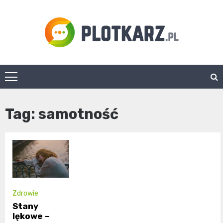
Skip
to
content
Plotkarz.pl
Tag:
samotność
Zdrowie
Stany
lękowe –