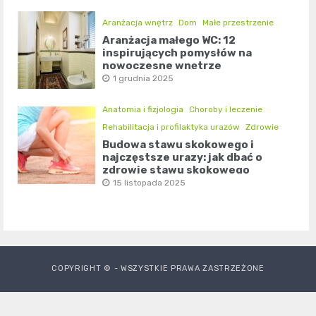
Aranżacja wnętrz
Dom
Małe przestrzenie
Aranżacja małego WC: 12
inspirujących pomysłów na
nowoczesne wnętrze
1 grudnia 2025
Anatomia i fizjologia
Choroby i leczenie
Rehabilitacja i profilaktyka urazów
Zdrowie
Budowa stawu skokowego i
najczęstsze urazy: jak dbać o
zdrowie stawu skokowego
15 listopada 2025
COPYRIGHT © - WSZYSTKIE PRAWA ZASTRZEŻONE