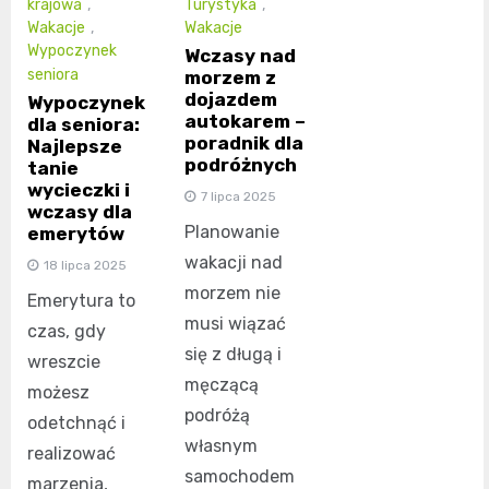
krajowa
,
Turystyka
,
Wakacje
,
Wakacje
Wypoczynek
Wczasy nad
seniora
morzem z
dojazdem
Wypoczynek
autokarem –
dla seniora:
poradnik dla
Najlepsze
podróżnych
tanie
wycieczki i
7 lipca 2025
wczasy dla
Planowanie
emerytów
wakacji nad
18 lipca 2025
morzem nie
Emerytura to
musi wiązać
czas, gdy
się z długą i
wreszcie
męczącą
możesz
podróżą
odetchnąć i
własnym
realizować
samochodem
marzenia,