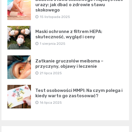
urazy: jak dbać o zdrowie stawu
skokowego
15 listopada 2025
Maski ochronne z filtrem HEPA:
skuteczność, wygląd i ceny
1 sierpnia 2025
Zatkanie gruczołów meiboma –
przyczyny, objawy i leczenie
21 lipca 2025
Test osobowości MMPI: Na czym polega i
kiedy warto go zastosować?
16 lipca 2025