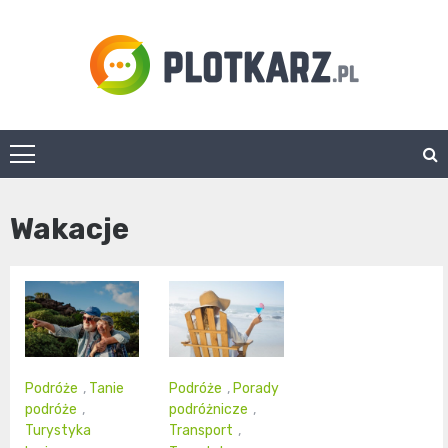
Skip
to
content
Plotkarz.pl
Wakacje
Podróże
,
Tanie
Podróże
,
Porady
podróże
,
podróżnicze
,
Turystyka
Transport
,