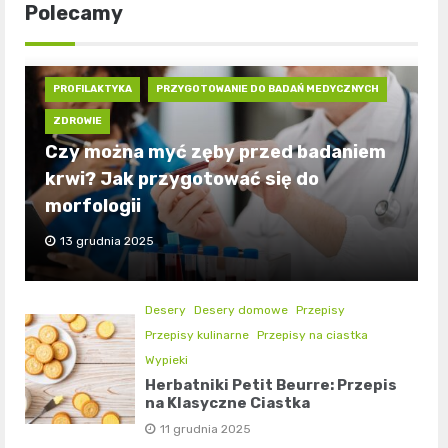
Polecamy
PROFILAKTYKA
PRZYGOTOWANIE DO BADAŃ MEDYCZNYCH
ZDROWIE
Czy można myć zęby przed badaniem
krwi? Jak przygotować się do
morfologii
13 grudnia 2025
Desery
Desery domowe
Przepisy
Przepisy kulinarne
Przepisy na ciastka
Wypieki
Herbatniki Petit Beurre: Przepis
na Klasyczne Ciastka
11 grudnia 2025