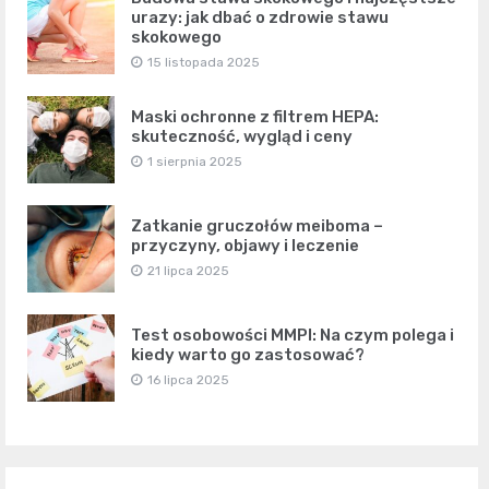
urazy: jak dbać o zdrowie stawu
skokowego
15 listopada 2025
Maski ochronne z filtrem HEPA:
skuteczność, wygląd i ceny
1 sierpnia 2025
Zatkanie gruczołów meiboma –
przyczyny, objawy i leczenie
21 lipca 2025
Test osobowości MMPI: Na czym polega i
kiedy warto go zastosować?
16 lipca 2025