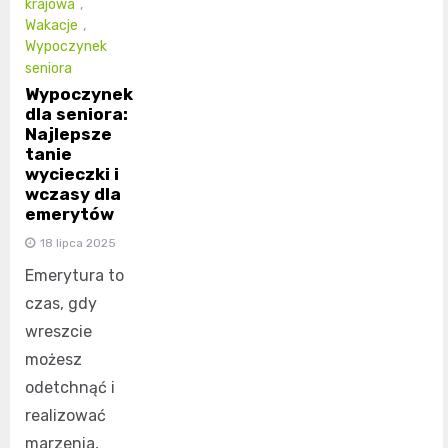
krajowa
,
Wakacje
,
Wypoczynek
seniora
Wypoczynek
dla seniora:
Najlepsze
tanie
wycieczki i
wczasy dla
emerytów
18 lipca 2025
Emerytura to
czas, gdy
wreszcie
możesz
odetchnąć i
realizować
marzenia,