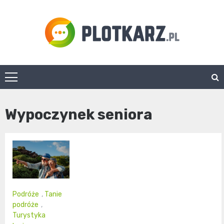
Skip
to
content
Plotkarz.pl
Wypoczynek seniora
Podróże
,
Tanie
podróże
,
Turystyka