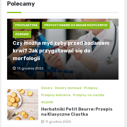
Polecamy
PROFILAKTYKA
PRZYGOTOWANIE DO BADAŃ MEDYCZNYCH
ZDROWIE
Czy można myć zęby przed badaniem
krwi? Jak przygotować się do
morfologii
13 grudnia 2025
Desery
Desery domowe
Przepisy
Przepisy kulinarne
Przepisy na ciastka
Wypieki
Herbatniki Petit Beurre: Przepis
na Klasyczne Ciastka
11 grudnia 2025