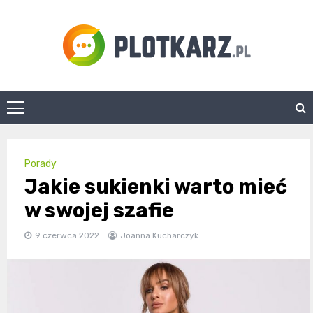
Skip
to
content
Plotkarz.pl
Porady
Jakie sukienki warto mieć
w swojej szafie
9 czerwca 2022
Joanna Kucharczyk