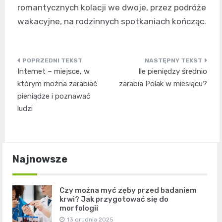
romantycznych kolacji we dwoje, przez podróże
wakacyjne, na rodzinnych spotkaniach kończąc.
Nawigacja
Internet – miejsce, w
Ile pieniędzy średnio
wpisu
którym można zarabiać
zarabia Polak w miesiącu?
pieniądze i poznawać
ludzi
Najnowsze
Czy można myć zęby przed badaniem
krwi? Jak przygotować się do
morfologii
13 grudnia 2025