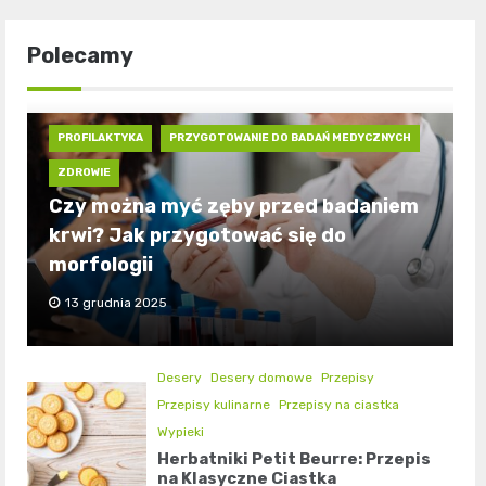
Polecamy
PROFILAKTYKA
PRZYGOTOWANIE DO BADAŃ MEDYCZNYCH
ZDROWIE
Czy można myć zęby przed badaniem
krwi? Jak przygotować się do
morfologii
13 grudnia 2025
Desery
Desery domowe
Przepisy
Przepisy kulinarne
Przepisy na ciastka
Wypieki
Herbatniki Petit Beurre: Przepis
na Klasyczne Ciastka