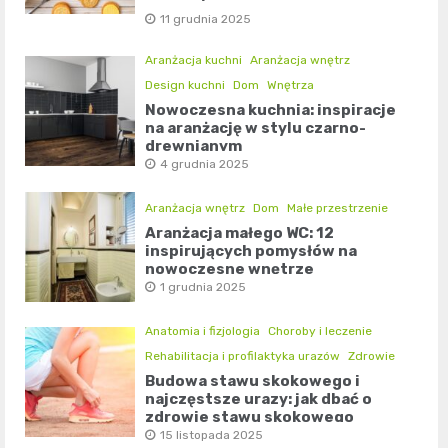
11 grudnia 2025
Aranżacja kuchni
Aranżacja wnętrz
Design kuchni
Dom
Wnętrza
Nowoczesna kuchnia: inspiracje
na aranżację w stylu czarno-
drewnianym
4 grudnia 2025
Aranżacja wnętrz
Dom
Małe przestrzenie
Aranżacja małego WC: 12
inspirujących pomysłów na
nowoczesne wnętrze
1 grudnia 2025
Anatomia i fizjologia
Choroby i leczenie
Rehabilitacja i profilaktyka urazów
Zdrowie
Budowa stawu skokowego i
najczęstsze urazy: jak dbać o
zdrowie stawu skokowego
15 listopada 2025